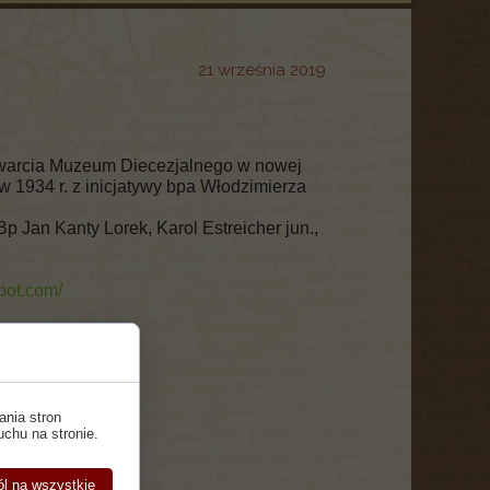
21 września 2019
otwarcia Muzeum Diecezjalnego w nowej
w 1934 r. z inicjatywy bpa Włodzimierza
Bp Jan Kanty Lorek, Karol Estreicher jun.,
pot.com/
ania stron
uchu na stronie.
l na wszystkie