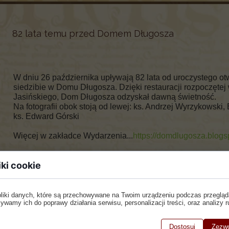
82 lata temu przed Domem Długosza
W dniu 26 października upływają 82 lata od uroczystego 
siedzibie w Domu Długosza. Dzięki restauracji rozpoczętej 
Jasińskiego, Dom Długosza odzyskał dawną świetność.
Na fotografii obok stoją od lewej: ks. Andrzej Wyrzykowski, 
ks. Edward Górski
Więcej w zakładce Wydarzenia...
https://domdlugosza.blogs
iki cookie
pliki danych, które są przechowywane na Twoim urządzeniu podczas przegląd
ywamy ich do poprawy działania serwisu, personalizacji treści, oraz analizy r
Dostosuj
Zezwó