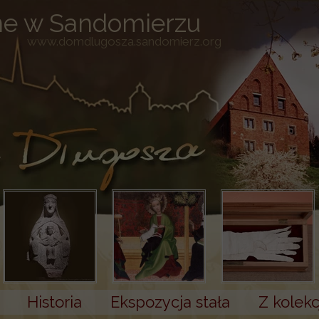
ne w Sandomierzu
www.domdlugosza.sandomierz.org
Historia
Ekspozycja stała
Z kolek