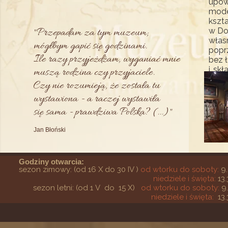
upow
mode
kszta
"Przepadam za tym muzeum;
w Do
włas
mógłbym gapić się godzinami.
popr
Ile razy przyjeżdżam, wyganiać mnie
bez 
i sk
muszą rodzina czy przyjaciele.
stan
Czy nie rozumieją, że została tu
wystawiona - a raczej wystawiła
się sama - prawdziwa Polska? (...)"
Jan Błoński
Godziny otwarcia:
sezon zimowy: (od 16 X do 30 IV )
od wtorku do soboty:
9.
niedziele i święta:
13.
sezon letni: (od 1 V do 15 X)
od wtorku do soboty:
9
niedziele i święta:
13.