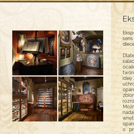
Ek
Eksp
sens
diece
Dlat
sala
ocal
twór
ideę 
uchr
opar
zbio
rozr
Możn
nada
wnęt
opar
o pr