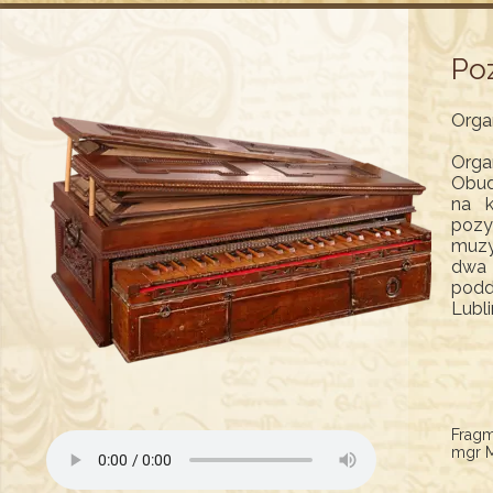
Po
Orga
Orga
Obud
na k
pozy
muzy
dwa 
podd
Lubl
Fragm
mgr M