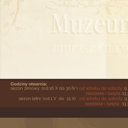
Godziny otwarcia:
sezon zimowy: (od 16 X do 30 IV )
od wtorku do soboty:
9.
niedziele i święta:
13.
sezon letni: (od 1 V do 15 X)
od wtorku do soboty:
9
niedziele i święta:
13.