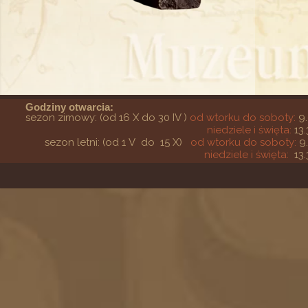
Godziny otwarcia:
sezon zimowy: (od 16 X do 30 IV )
od wtorku do soboty:
9.
niedziele i święta:
13.
sezon letni: (od 1 V do 15 X)
od wtorku do soboty:
9
niedziele i święta:
13.