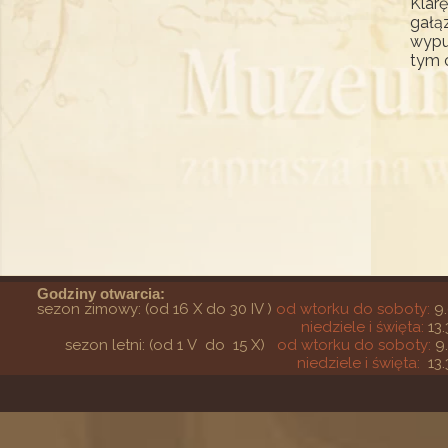
Klarę
gałą
wypu
tym 
Godziny otwarcia:
sezon zimowy: (od 16 X do 30 IV )
od wtorku do soboty:
9.
niedziele i święta:
13.
sezon letni: (od 1 V do 15 X)
od wtorku do soboty:
9
niedziele i święta:
13.