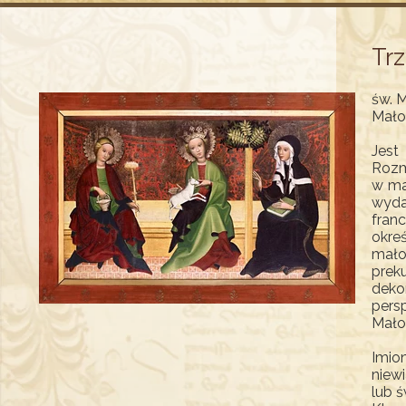
Tr
św. M
Mało
Jest
Rozm
w ma
wyda
fran
okre
mało
prek
deko
pers
Mało
Imio
niew
lub ś