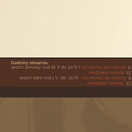
Godziny otwarcia:
sezon zimowy: (od 16 X do 30 IV )
od wtorku do soboty:
9.
niedziele i święta:
13.
sezon letni: (od 1 V do 15 X)
od wtorku do soboty:
9
niedziele i święta:
13.