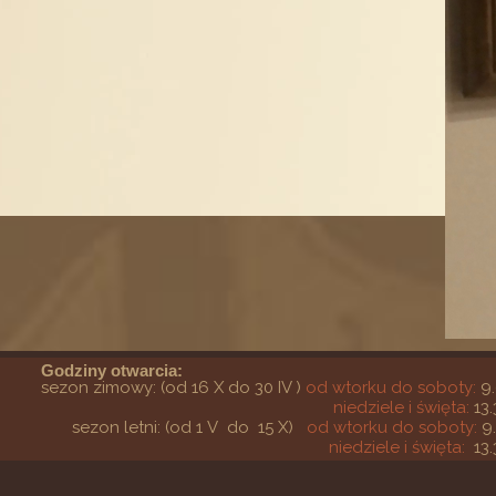
Godziny otwarcia:
sezon zimowy: (od 16 X do 30 IV )
od wtorku do soboty:
9.
niedziele i święta:
13.
sezon letni: (od 1 V do 15 X)
od wtorku do soboty:
9
niedziele i święta:
13.