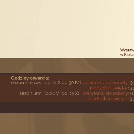
Wystaw
w Kielc
Godziny otwarcia:
sezon zimowy: (od 16 X do 30 IV )
od wtorku do soboty:
9.
niedziele i święta:
13.
sezon letni: (od 1 V do 15 X)
od wtorku do soboty:
9
niedziele i święta:
13.