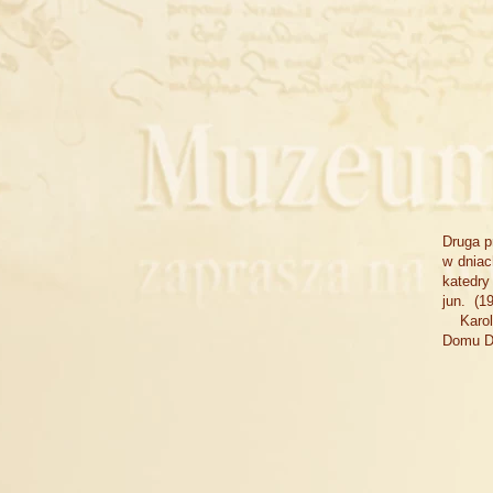
Druga p
w dniac
katedry
jun. (1
Karol E
Domu D