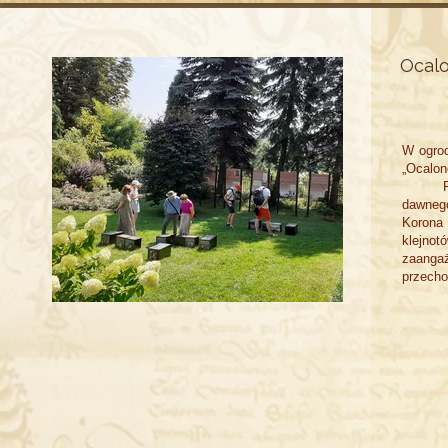
Ocalo
W ogrod
„Ocalon
Pierwsz
dawnego
Korona 
klejnot
zaanga
przech