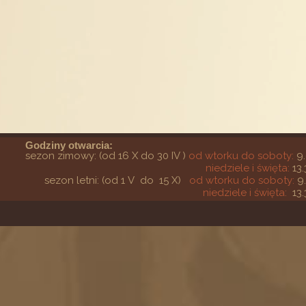
Godziny otwarcia:
sezon zimowy: (od 16 X do 30 IV )
od wtorku do soboty:
9.
niedziele i święta:
13.
sezon letni: (od 1 V do 15 X)
od wtorku do soboty:
9
niedziele i święta:
13.