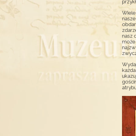
przyk
Wiele
nasze
obdar
zdarz
nasz 
może 
najzw
zwycz
Wydaje
każda
ukazu
gości
atrybu