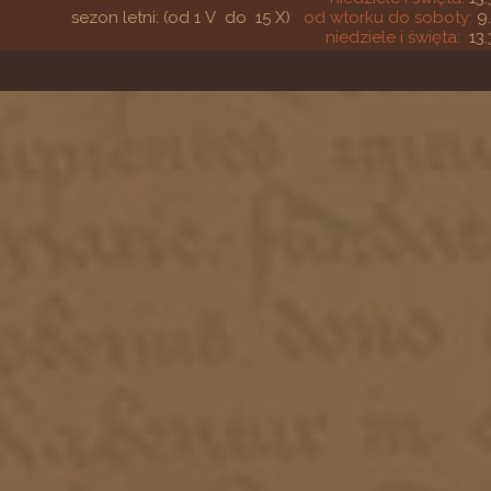
sezon letni: (od 1 V do 15 X)
od wtorku do soboty:
9
niedziele i święta:
13.