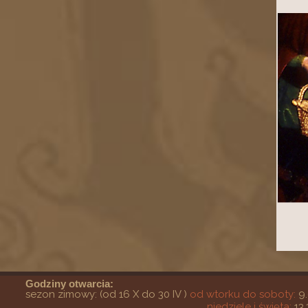
Godziny otwarcia:
sezon zimowy: (od 16 X do 30 IV )
od wtorku do soboty:
9.
niedziele i święta:
13.