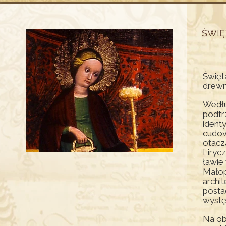
ŚWIĘ
Święt
drewn
Wedłu
podtr
identy
cudow
otacz
Liryc
ławie
Małop
archi
posta
wystę
Na ob