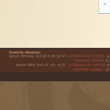
Godziny otwarcia:
sezon zimowy: (od 16 X do 30 IV )
od wtorku do soboty:
9.
niedziele i święta:
13.
sezon letni: (od 1 V do 15 X)
od wtorku do soboty:
9
niedziele i święta:
13.